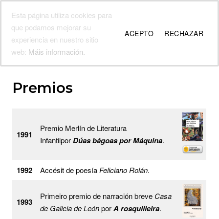
Skip
Esta página utiliza cookies para
Fina Casalderrey
to
Menu
que podamos mejorar su
content
ACEPTO
RECHAZAR
Web oficial da escritora galega
experiencia en nuestro sitio
web:
Máis información.
Premios
Premio Merlín de Literatura
1991
Infantilpor
Dúas bágoas por Máquina
.
1992
Accésit de poesía
Feliciano Rolán
.
Primeiro premio de narración breve
Casa
1993
de Galicia de León
por
A rosquilleira
.