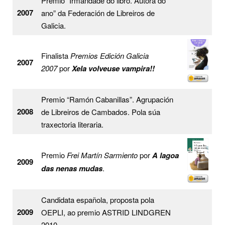
Premio “Irmandade do libro. Autora do
2007
ano” da Federación de Libreiros de
Galicia.
Finalista
Premios Edición Galicia
2007
2007
por
Xela volveuse vampira!!
Premio “Ramón Cabanillas”. Agrupación
2008
de Libreiros de Cambados. Pola súa
traxectoria literaria.
Premio
Frei Martín Sarmiento
por
A lagoa
2009
das nenas mudas
.
Candidata española, proposta pola
2009
OEPLI, ao premio ASTRID LINDGREN
2010.