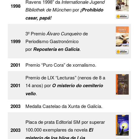
Ravens 1998” da
Internationale Jugend
1998
Bibliothek de München
por
¡Prohibido
casar, papá!
3º Premio
Álvaro Cunqueiro
de
1999
Periodismo Gastronómico
por
Repostería en Galicia
.
2001
Premio “Puro Cora” de xornalismo.
Premio de LIX “Lecturas” (nenos de 8 a
2001
14 anos) por
O misterio do cemiterio
vello
.
2003
Medalla Castelao da Xunta de Galicia.
Placa de prata Editorial SM por superar
100.000 exemplares da novela
El
2003
misterio de los hijos de Lúa
.