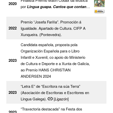
Finalista Premio Matín Codax da Música
2020
por
Lingua guapa. Cantos que contan
…
Premio “Josefa Fariña”. Promoción á
2022
Igualdade. Apartado de Cultura. CIFP A
Xunqueira. (Pontevedra).
Candidata española, proposta pola
Organización Española para o Libro
Infantil e Xuvenil, co apoio do Ministerio
2023
de Cultura e Deporte e a Xunta de Galicia,
ao Premio HANS CHRISTIAN
ANDERSEN 2024
“Letra E” de “Escritora na súa Terra”
2023
(Asociación de Escritoras e Escritores en
Lingua Galega).
[
Ligazón
]
“Traxectoria destacada” na Festa dos
2023