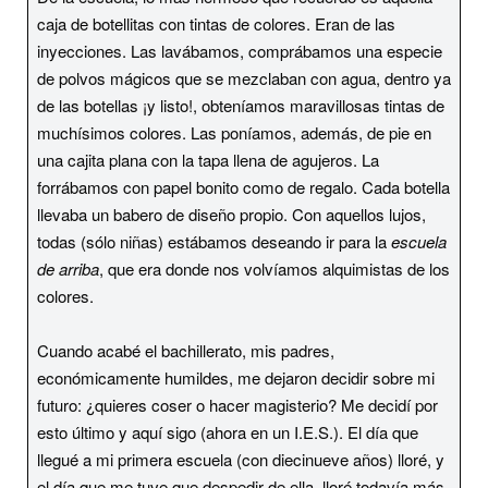
caja de botellitas con tintas de colores. Eran de las
inyecciones. Las lavábamos, comprábamos una especie
de polvos mágicos que se mezclaban con agua, dentro ya
de las botellas ¡y listo!, obteníamos maravillosas tintas de
muchísimos colores. Las poníamos, además, de pie en
una cajita plana con la tapa llena de agujeros. La
forrábamos con papel bonito como de regalo. Cada botella
llevaba un babero de diseño propio. Con aquellos lujos,
todas (sólo niñas) estábamos deseando ir para la
escuela
de arriba
, que era donde nos volvíamos alquimistas de los
colores.
Cuando acabé el bachillerato, mis padres,
económicamente humildes, me dejaron decidir sobre mi
futuro: ¿quieres coser o hacer magisterio? Me decidí por
esto último y aquí sigo (ahora en un I.E.S.). El día que
llegué a mi primera escuela (con diecinueve años) lloré, y
el día que me tuve que despedir de ella, lloré todavía más.